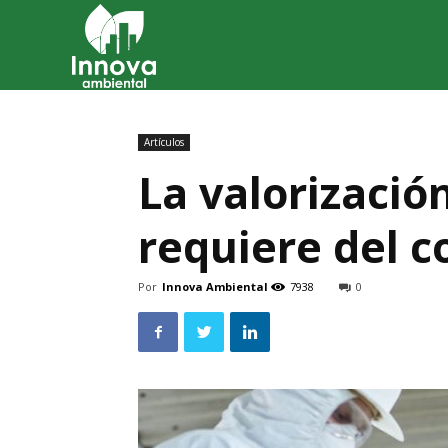
Innova
Ambiental
Artículos
La valorizació
requiere del 
Por
Innova Ambiental
7938
0